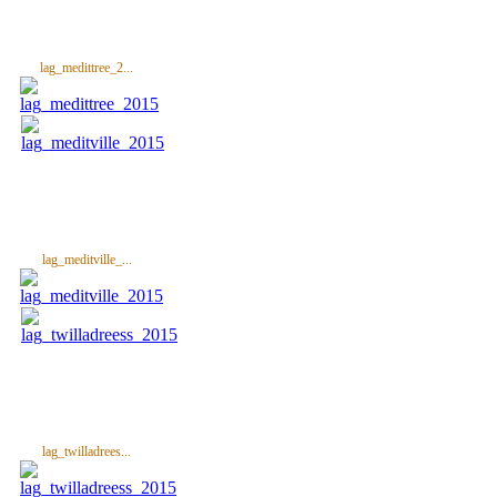
lag_medittree_2...
lag_meditville_...
lag_twilladrees...