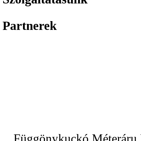
Partnerek
Függönykuckó Méteráru Bo