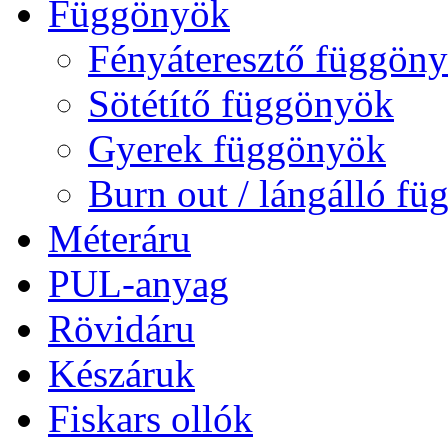
Függönyök
Fényáteresztő függön
Sötétítő függönyök
Gyerek függönyök
Burn out / lángálló f
Méteráru
PUL-anyag
Rövidáru
Készáruk
Fiskars ollók