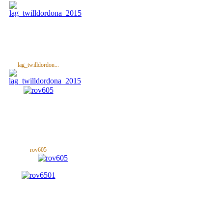
lag_twilldordon...
rov605